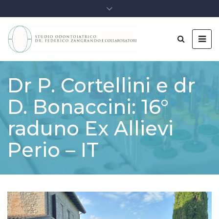
Dr P. Cortellini e dr
D. Bonaccini: 16°
raduno Ex Allievi
Perio – IT