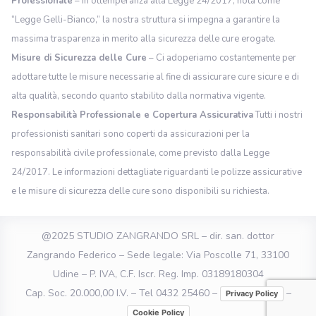
Professionale
– In ottemperanza alla Legge 24/2017, nota come
“Legge Gelli-Bianco,” la nostra struttura si impegna a garantire la
massima trasparenza in merito alla sicurezza delle cure erogate.
Misure di Sicurezza delle Cure
– Ci adoperiamo costantemente per
adottare tutte le misure necessarie al fine di assicurare cure sicure e di
alta qualità, secondo quanto stabilito dalla normativa vigente.
Responsabilità Professionale e Copertura Assicurativa
Tutti i nostri
professionisti sanitari sono coperti da assicurazioni per la
responsabilità civile professionale, come previsto dalla Legge
24/2017. Le informazioni dettagliate riguardanti le polizze assicurative
e le misure di sicurezza delle cure sono disponibili su richiesta.
@2025 STUDIO ZANGRANDO SRL – dir. san. dottor
Zangrando Federico – Sede legale: Via Poscolle 71, 33100
Udine – P. IVA, C.F. Iscr. Reg. Imp. 03189180304
Cap. Soc. 20.000,00 I.V. – Tel 0432 25460 –
–
Privacy Policy
Cookie Policy