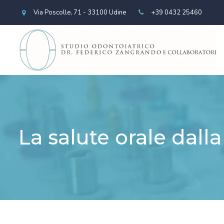
Via Poscolle, 71 - 33100 Udine
+39 0432 25460
La salute orale dall