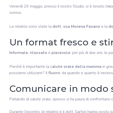
Venerdì 29 maggio, presso il nostro Studio, si è tenuto l’i
nc
sorriso.
Le relatrici sono state la
dott. ssa Morena Fasano
e la
do
Un format fresco e st
Informale
,
rilassato
e
piacevole
: per più di due ore, le p
Perché è importante la s
alute orale della mamma
in gra
possiamo utilizzare? Il
fluoro
: da quando e quanto è necess
Comunicare in modo s
Parlando di salute orale, spesso si ha paura di confrontarsi 
Durante l’incontro, le relatrici e il dott. Sartori hanno posto p