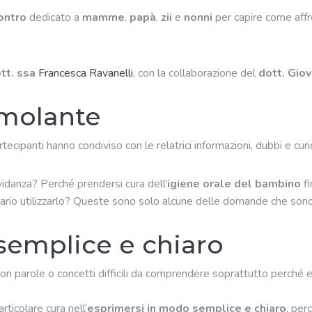
ontro
dedicato a
mamme
,
papà
,
zii
e
nonni
per capire come affr
tt. ssa
Francesca Ravanelli
, con la collaborazione del
dott. Giov
imolante
artecipanti hanno condiviso con le relatrici informazioni, dubbi e curi
vidanza? Perché prendersi cura dell’
igiene orale del bambino
fi
ario utilizzarlo? Queste sono solo alcune delle domande che son
emplice e chiaro
con parole o concetti difficili da comprendere soprattutto perché es
articolare cura nell’
esprimersi in modo semplice e chiaro
, per